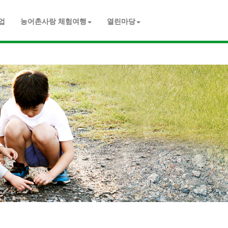
업
농어촌사랑 체험여행
열린마당